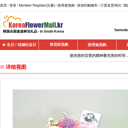
首页
l
登录
l
Member Register(注册)
l
使用者指南
l
添加到购物车
l
订货送货询问
l
我
Sameday 
韩国全国速递鲜花礼品 - In South Korea
按花材选购
★ 生日 / 结婚纪念日
按用途选购
提供您的宝贵的精神最完美的时间，超
※
详细视图