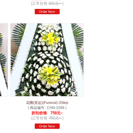
(正常价格
601元~
)
花圈(竖起)(Funeral)-3Step
( 商品编号 : CHN-3268 )
折扣价格 758元~
(正常价格
781元~
)