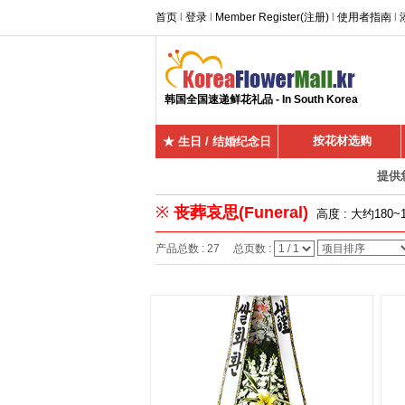
首页
l
登录
l
Member Register(注册)
l
使用者指南
l
韩国全国速递鲜花礼品 - In South Korea
按花材选购
★ 生日 / 结婚纪念日
提供
※
丧葬哀思(Funeral)
高度 : 大约1
产品总数 : 27 总页数 :