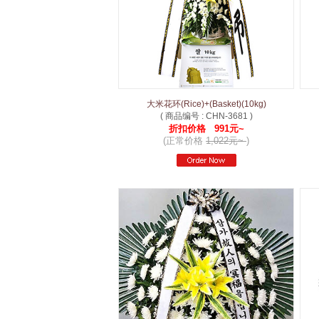
大米花环(Rice)+(Basket)(10kg)
( 商品编号 : CHN-3681 )
折扣价格 991元~
(正常价格
1,022元~
)