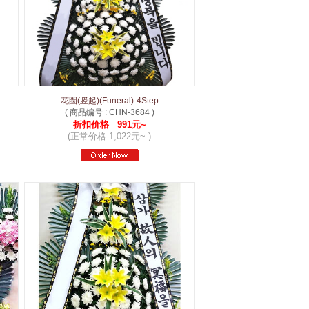
花圈(竖起)(Funeral)-4Step
( 商品编号 : CHN-3684 )
折扣价格 991元~
(正常价格
1,022元~
)