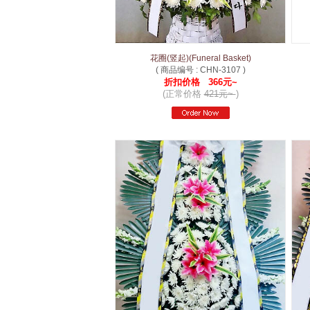
花圈(竖起)(Funeral Basket)
( 商品编号 : CHN-3107 )
折扣价格 366元~
(正常价格
421元~
)