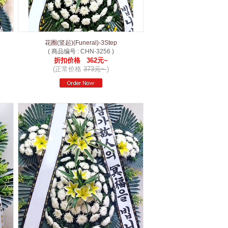
花圈(竖起)(Funeral)-3Step
( 商品编号 : CHN-3256 )
折扣价格 362元~
(正常价格
373元~
)