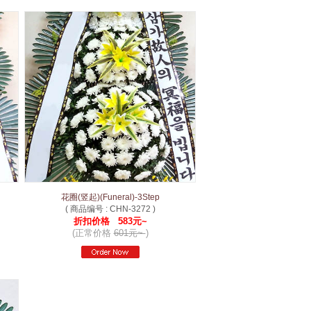
花圈(竖起)(Funeral)-3Step
( 商品编号 : CHN-3272 )
折扣价格 583元~
(正常价格
601元~
)