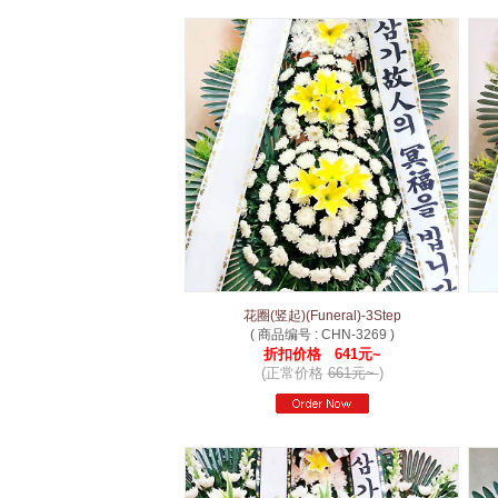
花圈(竖起)(Funeral)-3Step
( 商品编号 : CHN-3269 )
折扣价格 641元~
(正常价格
661元~
)