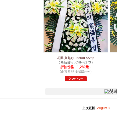
花圈(竖起)(Funeral)-5Step
( 商品编号 : CHN-3273 )
折扣价格 1,282元~
(正常价格
1,322元~
)
上次更新
:
August 8