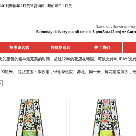
添加到购物车
l
订货送货询问
l
我的账目
l
订货
Same day flower deliver
Sameday delivery cut off time is 6 pm(Sat.:12pm) => Curr
按用途选购
按价格选购
关于我们
您的宝贵的精神最完美的时间，超过1200的花店在韩国。可以支付ALIPAY(支付
80~190厘米。 送货范围：殡仪馆，悼念家医院，葬礼。同一天，鲜花递送服务，