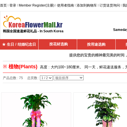
首页
l
登录
l
Member Register(注册)
l
使用者指南
l
添加到购物车
l
订货送货询问
l
我
Sameday 
韩国全国速递鲜花礼品 - In South Korea
按花材选购
★ 生日 / 结婚纪念日
按用途选购
提供您的宝贵的精神最完美的时间，超
※
植物(Plants)
高度 : 大约100~180厘米。 同一天，鲜花递送服务
产品总数 : 75 总页数 :