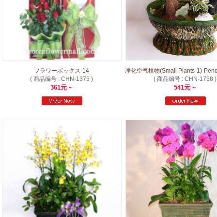
フラワーボックス-14
净化空气植物(Small Plants-1)-Penda
( 商品编号 : CHN-1375 )
( 商品编号 : CHN-1758 )
361元 ~
541元 ~