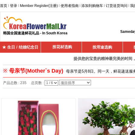
首页
l
登录
l
Member Register(注册)
l
使用者指南
l
添加到购物车
l
订货送货询问
l
我
Sameday 
韩国全国速递鲜花礼品 - In South Korea
按花材选购
★ 生日 / 结婚纪念日
按用途选购
提供您的宝贵的精神最完美的时间，超
※
母亲节(Mother`s Day)
母亲节是5月8日。同一天，鲜花递送服
产品总数 : 235 总页数 :