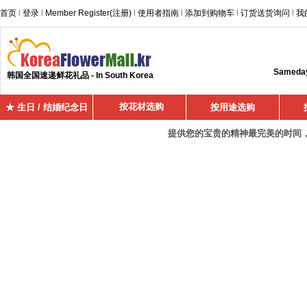
首页
l
登录
l
Member Register(注册)
l
使用者指南
l
添加到购物车
l
订货送货询问
l
我
Sameday 
韩国全国速递鲜花礼品 - In South Korea
按花材选购
★ 生日 / 结婚纪念日
按用途选购
提供您的宝贵的精神最完美的时间，超