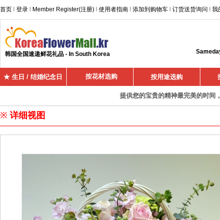
首页
l
登录
l
Member Register(注册)
l
使用者指南
l
添加到购物车
l
订货送货询问
l
我
Sameday 
韩国全国速递鲜花礼品 - In South Korea
按花材选购
★ 生日 / 结婚纪念日
按用途选购
提供您的宝贵的精神最完美的时间，超
※
详细视图