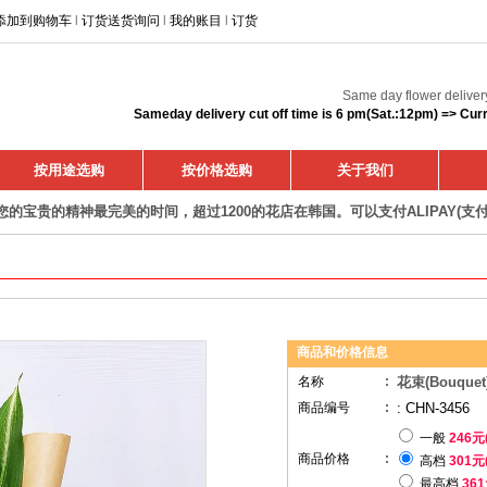
添加到购物车
l
订货送货询问
l
我的账目
l
订货
Same day flower deliver
Sameday delivery cut off time is 6 pm(Sat.:12pm) => Curr
按用途选购
按价格选购
关于我们
您的宝贵的精神最完美的时间，超过1200的花店在韩国。可以支付ALIPAY(支付
商品和价格信息
名称
:
花束(Bouquet)-
商品编号
:
: CHN-3456
一般
246元
商品价格
:
高档
301元
最高档
361