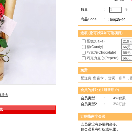
数量
:
个
商品Code
:
: boq19-44
选项 (您可以添加可选项目)
蛋糕(Cake)
糖(Candy)
巧克力(Chocolate)
巧克力点心(Pepero)
免费
配送费, 留言卡， 贺词，账单 
会员的好处
(
注册新用户
)
像放大
会员类型 1
:
4%积累
会员类型2
:
3%打折
花
订购指南非会员
会员是没有必要的命令。
但会员具有打折或积累 。