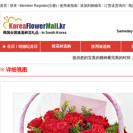
首页
l
登录
l
Member Register(注册)
l
使用者指南
l
添加到购物车
l
订货送货询问
l
我
Sameday d
韩国全国速递鲜花礼品 - In South Korea
按花材选购
★ 生日 / 结婚纪念日
按用途选购
提供您的宝贵的精神最完美的时间，超
※
详细视图